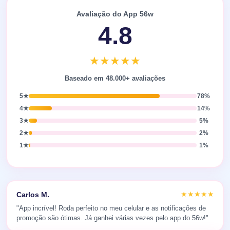
Avaliação do App 56w
4.8
★★★★★
Baseado em 48.000+ avaliações
5★
78%
4★
14%
3★
5%
2★
2%
1★
1%
Carlos M.
★★★★★
"App incrível! Roda perfeito no meu celular e as notificações de
promoção são ótimas. Já ganhei várias vezes pelo app do 56w!"