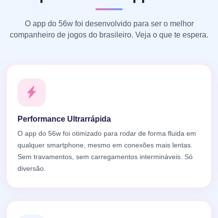
O app do 56w foi desenvolvido para ser o melhor
companheiro de jogos do brasileiro. Veja o que te espera.
Performance Ultrarrápida
O app do 56w foi otimizado para rodar de forma fluida em
qualquer smartphone, mesmo em conexões mais lentas.
Sem travamentos, sem carregamentos intermináveis. Só
diversão.