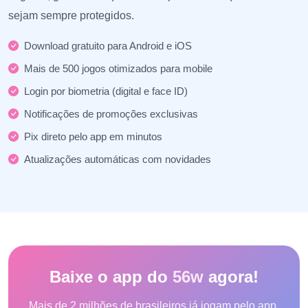
sejam sempre protegidos.
Download gratuito para Android e iOS
Mais de 500 jogos otimizados para mobile
Login por biometria (digital e face ID)
Notificações de promoções exclusivas
Pix direto pelo app em minutos
Atualizações automáticas com novidades
Baixe o app do
56w
agora!
Mais de 2 milhões de brasileiros já jogam pelo app.