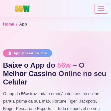
Home
App
App Oficial do 56w
Baixe o App do
56w
– O
Melhor Cassino Online no seu
Celular
O app do
56w
traz toda a emoção do cassino online
para a palma da sua mão. Fortune Tiger, Jackpots,
Bingo, Pescaria e Esports — tudo disponível no seu