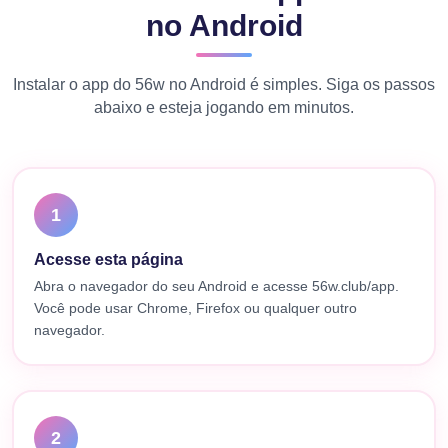
no Android
Instalar o app do 56w no Android é simples. Siga os passos
abaixo e esteja jogando em minutos.
1
Acesse esta página
Abra o navegador do seu Android e acesse 56w.club/app.
Você pode usar Chrome, Firefox ou qualquer outro
navegador.
2